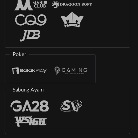
Poker
Sabung Ayam