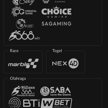
Race
Togel
Olahraga