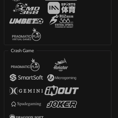
Crash Game