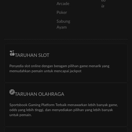
Arcade
Poker
Sabung
Ayam
TARUHAN SLOT
Penyedia slot online dengan beragam pilihan game menarik yang
memudahkan pemain untuk mencapai jackpot
TARUHAN OLAHRAGA
Sportsbook Gaming Platform Terbaik menawarkan lebih banyak game,
odds yang lebih tinggi, dan menyediakan pilihan yang lebih banyak
untuk pemain.