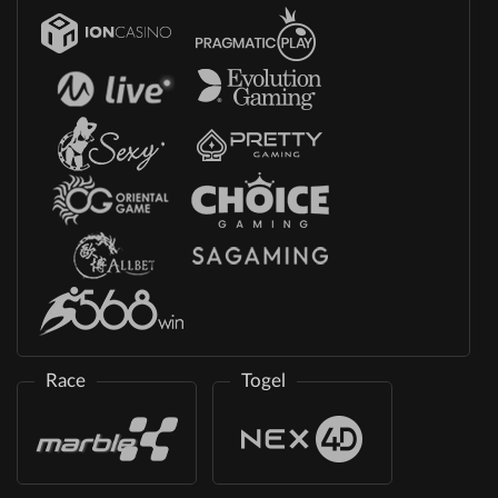
Race
Togel