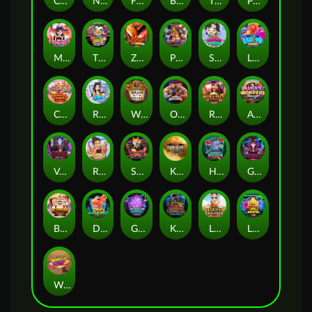
Cupid's Garden
Natural Ace
Fishing's Paradise
Blessing of the Tiger
Tiki Paradise
Punk Star
Moe Moe Cute
The King Joker
Zushi Prime
Pet Ranger
Squid Toon
Lab 19 Mania
Centillion Gods
Rich Rich Water
Wrath of Egypt
ONE Boxing
Roma Plus
Alice's Wonder
Vampire Hunter
Royal Thai Dessert
Shiba Mogul
Kingdom Z
Hungry Krahung
Ghost House
Blessing of the Ox
Dino Pops
Grand Shine
Kraken Treasure
Lucky NangKwak
Little Monster
Wonder Cuisine