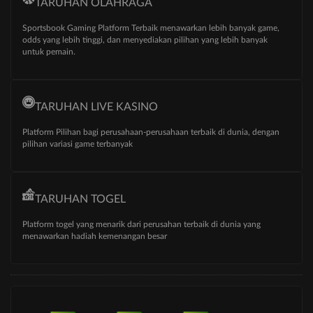
TARUHAN OLAHRAGA
Sportsbook Gaming Platform Terbaik menawarkan lebih banyak game,
odds yang lebih tinggi, dan menyediakan pilihan yang lebih banyak
untuk pemain.
TARUHAN LIVE KASINO
Platform Pilihan bagi perusahaan-perusahaan terbaik di dunia, dengan
pilihan variasi game terbanyak
TARUHAN TOGEL
Platform togel yang menarik dari perusahan terbaik di dunia yang
menawarkan hadiah kemenangan besar