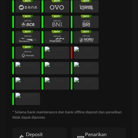
* Selama bank maintenance dan bank offline deposit dan penarikan
tidak dapat diproses
Deposit
Penarikan