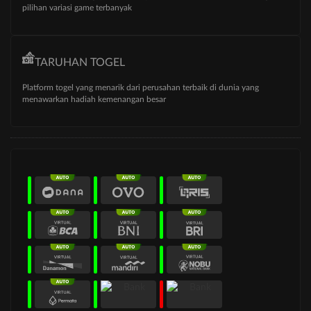
pilihan variasi game terbanyak
TARUHAN TOGEL
Platform togel yang menarik dari perusahan terbaik di dunia yang
menawarkan hadiah kemenangan besar