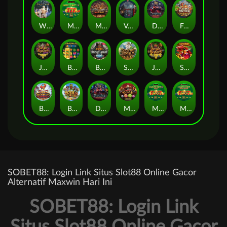
Wild & Gods
MultiHot5
Mad Slot
Vampires
Dracula's Fortune
Farm's Fortune
Jungle Sisters Deluxe
Burning Ice
Book of Futuria
Safari Simba
Jungle Sisters
Samurai
Book Of Bonanza
Boka Jamba 10
Dracula's Fortune Halloween Edition
Mariachi Coins
Multi Hot 5 Wild
Multi Hot Wild Ways
SOBET88: Login Link Situs Slot88 Online Gacor
Alternatif Maxwin Hari Ini
SOBET88: Login Link