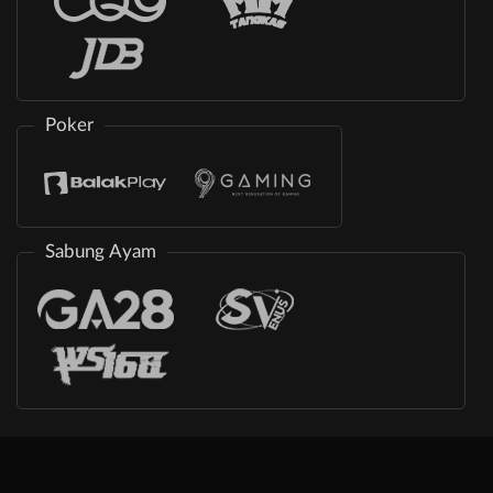
Poker
Sabung Ayam