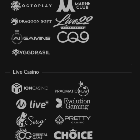
Live Casino