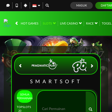
MASUK
DAFTA
IDR
12,742,088,
HOT GAMES
SLOTS
LIVE CASINO
RACE
TOGE
SMARTSOFT
SEMUA
PERMAINAN
TOP
SLOTS
20