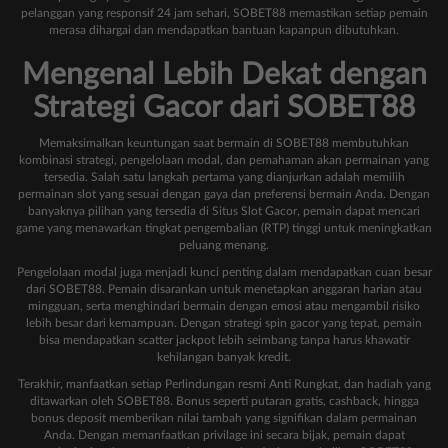
pelanggan yang responsif 24 jam sehari, SOBET88 memastikan setiap pemain
merasa dihargai dan mendapatkan bantuan kapanpun dibutuhkan.
Mengenal Lebih Dekat dengan
Strategi Gacor dari SOBET88
Memaksimalkan keuntungan saat bermain di SOBET88 membutuhkan
kombinasi strategi, pengelolaan modal, dan pemahaman akan permainan yang
tersedia. Salah satu langkah pertama yang dianjurkan adalah memilih
permainan slot yang sesuai dengan gaya dan preferensi bermain Anda. Dengan
banyaknya pilihan yang tersedia di Situs Slot Gacor, pemain dapat mencari
game yang menawarkan tingkat pengembalian (RTP) tinggi untuk meningkatkan
peluang menang.
Pengelolaan modal juga menjadi kunci penting dalam mendapatkan cuan besar
dari SOBET88. Pemain disarankan untuk menetapkan anggaran harian atau
mingguan, serta menghindari bermain dengan emosi atau mengambil risiko
lebih besar dari kemampuan. Dengan strategi spin gacor yang tepat, pemain
bisa mendapatkan scatter jackpot lebih seimbang tanpa harus khawatir
kehilangan banyak kredit.
Terakhir, manfaatkan setiap Perlindungan resmi Anti Rungkat, dan hadiah yang
ditawarkan oleh SOBET88. Bonus seperti putaran gratis, cashback, hingga
bonus deposit memberikan nilai tambah yang signifikan dalam permainan
Anda. Dengan memanfaatkan privilage ini secara bijak, pemain dapat