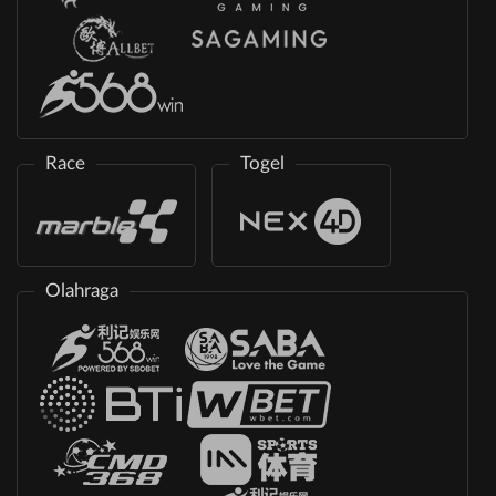
Race
Togel
Olahraga