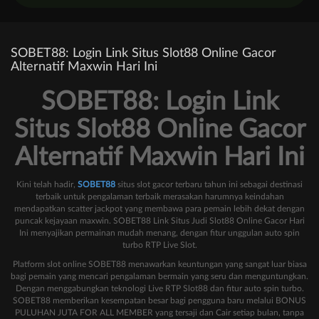
SOBET88: Login Link Situs Slot88 Online Gacor
Alternatif Maxwin Hari Ini
SOBET88: Login Link
Situs Slot88 Online Gacor
Alternatif Maxwin Hari Ini
Kini telah hadir,
SOBET88
situs slot gacor terbaru tahun ini sebagai destinasi
terbaik untuk pengalaman terbaik merasakan harumnya keindahan
mendapatkan scatter jackpot yang membawa para pemain lebih dekat dengan
puncak kejayaan maxwin. SOBET88 Link Situs Judi Slot88 Online Gacor Hari
Ini menyajikan permainan mudah menang, dengan fitur unggulan auto spin
turbo RTP Live Slot.
Platform slot online SOBET88 menawarkan keuntungan yang sangat luar biasa
bagi pemain yang mencari pengalaman bermain yang seru dan menguntungkan.
Dengan menggabungkan teknologi Live RTP Slot88 dan fitur auto spin turbo.
SOBET88 memberikan kesempatan besar bagi pengguna baru melalui BONUS
PULUHAN JUTA FOR ALL MEMBER yang tersaji dan Cair setiap bulan, tanpa