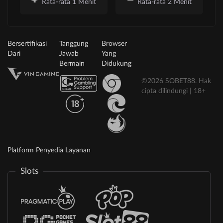
Rata-rata 1 Menit
Rata-rata 2 Menit
Bersertifikasi
Tanggung
Browser
Dari
Jawab
Yang
Bermain
Didukung
©2026 SOBET88. Hak
cipta dilindungi | 18+
Platform Penyedia Layanan
Slots