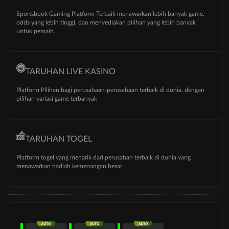
Sportsbook Gaming Platform Terbaik menawarkan lebih banyak game,
odds yang lebih tinggi, dan menyediakan pilihan yang lebih banyak
untuk pemain.
TARUHAN LIVE KASINO
Platform Pilihan bagi perusahaan-perusahaan terbaik di dunia, dengan
pilihan variasi game terbanyak
TARUHAN TOGEL
Platform togel yang menarik dari perusahan terbaik di dunia yang
menawarkan hadiah kemenangan besar