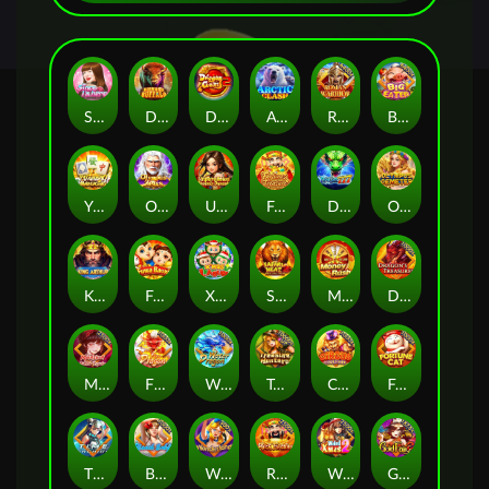
Since I'm here
Diamond buffalo
Dragon Gem2
Arctic Clash
ROMAN WARRIOR
Big Eater
Yuanbao Mahjong
Olympus - Zeus
Unparalleled Phoenix Dynasty
Fortune's Treasure
Dragon777
OLYMPUS DEMETER
KING ARTHUR
Fuwa Baoxi
X'Mas LABUBU
SAFARI HEAT 2-MULTIPLY FUN
Money Rush
Dragon’s Treasures
Mansion Battle Royale
Fire Dragon
Water Dragon
Treasure Hunters
Circus-Lucky Mix
Fortune Cat
Time Machine
Beach Baby
Wonderland
Rich Fortune
Weird Xmas2
Gold Fairy 2