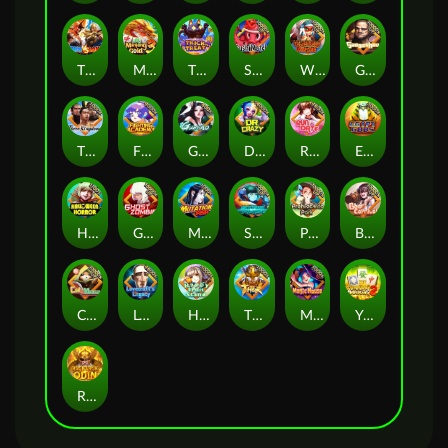
Thor vs Loki
Mahjong Gold 3
TRICK OR TREAT
Sushi Match
Wilderness Hunting
Gaogashou
Three Kingdoms
Fighting Academy
Gumiho
DR. Crazy
Run Date
Egypt Gods
Halloween Horror
Ghost Zombie
Mutation fish
Star Cruise
Prehistoric Park
Beer Carnival
Cat VS Mouse
Lovecraft's Legacy
Happy Fruit Stand
THOR
Magic House
Yuanbao Mahjong2
Ragnarok Odin