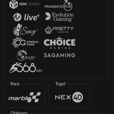
Race
Togel
Olahraga