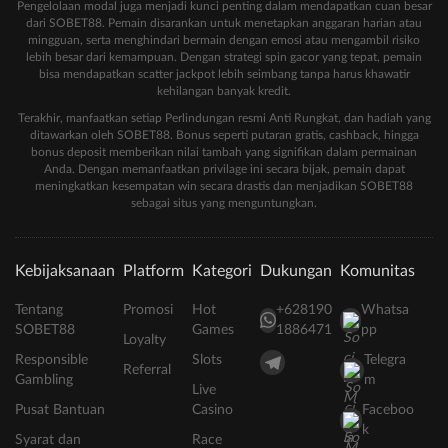
Pengelolaan modal juga menjadi kunci penting dalam mendapatkan cuan besar
dari SOBET88. Pemain disarankan untuk menetapkan anggaran harian atau
mingguan, serta menghindari bermain dengan emosi atau mengambil risiko
lebih besar dari kemampuan. Dengan strategi spin gacor yang tepat, pemain
bisa mendapatkan scatter jackpot lebih seimbang tanpa harus khawatir
kehilangan banyak kredit.
Terakhir, manfaatkan setiap Perlindungan resmi Anti Rungkat, dan hadiah yang
ditawarkan oleh SOBET88. Bonus seperti putaran gratis, cashback, hingga
bonus deposit memberikan nilai tambah yang signifikan dalam permainan
Anda. Dengan memanfaatkan privilage ini secara bijak, pemain dapat
meningkatkan kesempatan win secara drastis dan menjadikan SOBET88
sebagai situs yang menguntungkan.
Kebijaksanaan
Platform
Kategori
Dukungan
Komunitas
Tentang
Promosi
Hot
+628190
Whatsa
SOBET88
Games
1886471
pp
Loyalty
Responsible
Slots
Telegra
Referral
Gambling
m
Live
Pusat Bantuan
Casino
Faceboo
k
Syarat dan
Race