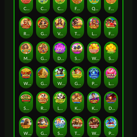
Cai Shen Arrives!
Crazy ATM
Crazy Money Rolling
Fortune Toto 4D
Quetzalcoatl
Fortune Horse
ROMAN WARRIOR2
Gods of Egypt
Vault Beauty Thief
The Age Of Navigation
Legend of Aztec2
Fiesta de Mexicana
MEOW DYNASTY
Gold Rush Blast
DISCO 777
Super Ace
Wealth Rising 2
Super Clovers 2
Wealth Rolling
Golden Temple2
Woof-woof Paradise
Gold Rush Party
Pluto Gems
Lucky Piggy
STAR Bingo
Rolling Panda
Lucky Panda
King's Return
Knife Throwing Show
Dragon's Expedition
Wilderness Lion
Goldmine Blast
Strike Storm
Thor of Mars
Warlord Lu Bu
Penguin Smash