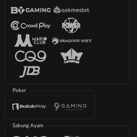
Poker
Sabung Ayam