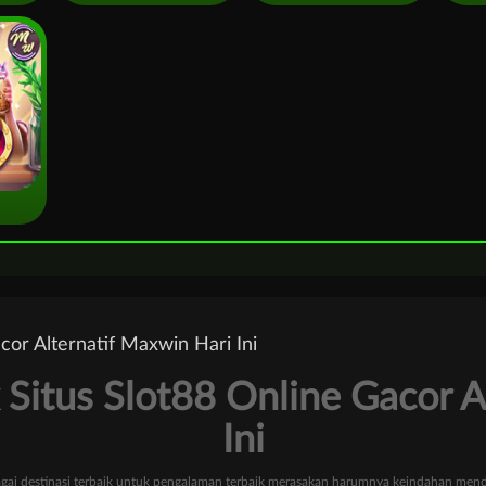
cor Alternatif Maxwin Hari Ini
Situs Slot88 Online Gacor A
Ini
ebagai destinasi terbaik untuk pengalaman terbaik merasakan harumnya keindahan me