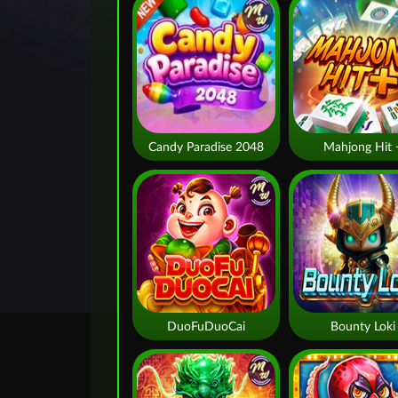
Candy Paradise 2048
Mahjong Hit 
DuoFuDuoCai
Bounty Loki