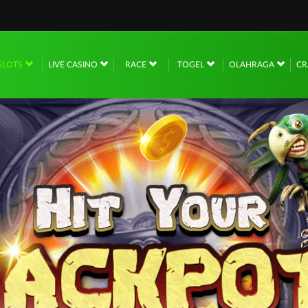
SLOTS
LIVE CASINO
RACE
TOGEL
OLAHRAGA
CR