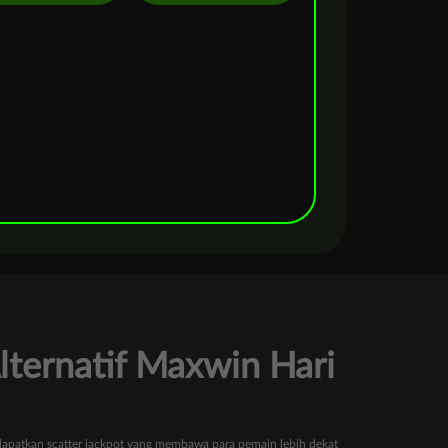
lternatif Maxwin Hari
ndapatkan scatter jackpot yang membawa para pemain lebih dekat