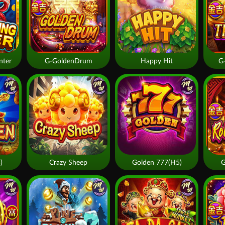
nter
G-GoldenDrum
Happy Hit
G-
)
Crazy Sheep
Golden 777(H5)
G