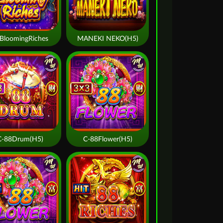
BloomingRiches
MANEKI NEKO(H5)
C-88Drum(H5)
C-88Flower(H5)